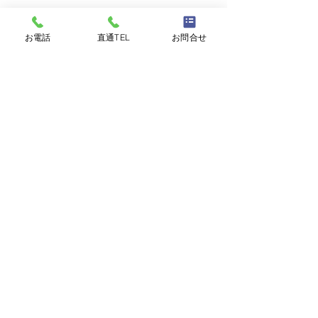
お電話
直通TEL
お問合せ
TSGグループ製品リーフレッ
ハイス在庫一覧
ステンレス鋼 / 特殊鋼 / 金属材料
皆様からお問い合
Gloria Material Technology Japan株式会社
ハイスにつきまし
完成しました！
〒105-0013
STC,TSG-A含めた新製品紹介リーフレットが完成
東京都港区浜松町1-22-1 fftビル5階
覧をご紹介します
ステン異常高騰前
ので、お役に立て
ます。分量は 限
ので