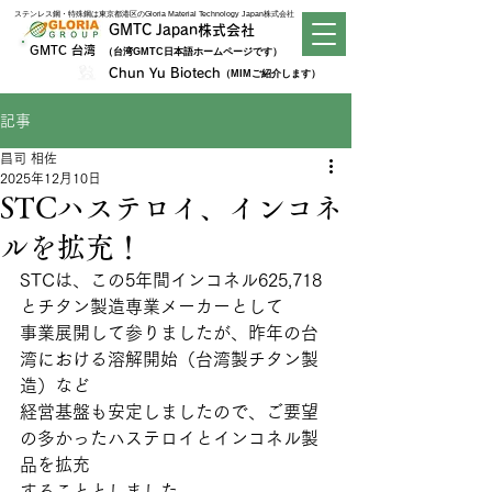
​ステンレス鋼・特殊鋼は東京都港区のGloria Material Technology Japan株式会社
GMTC Japan株式会社
GMTC 台湾
（台湾GMTC日本語ホームページです）
Chun Yu Biotech
（MIMご紹介します）
記事
昌司 相佐
2025年12月10日
STCハステロイ、インコネ
ルを拡充！
STCは、この5年間インコネル625,718
とチタン製造専業メーカーとして
事業展開して参りましたが、昨年の台
湾における溶解開始（台湾製チタン製
造）など
経営基盤も安定しましたので、ご要望
の多かったハステロイとインコネル製
品を拡充
することとしました。