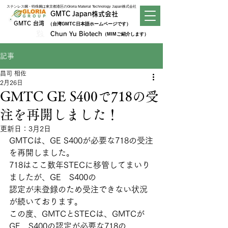
​ステンレス鋼・特殊鋼は東京都港区のGloria Material Technology Japan株式会社
GMTC Japan株式会社
GMTC 台湾
（台湾GMTC日本語ホームページです）
Chun Yu Biotech
（MIMご紹介します）
記事
昌司 相佐
2月26日
GMTC GE S400で718の受
注を再開しました！
更新日：
3月2日
GMTCは、GE S400が必要な718の受注
を再開しました。
718はここ数年STECに移管してまいり
ましたが、GE　S400の
認定が未登録のため受注できない状況
が続いております。
この度、GMTCとSTECは、GMTCが
GE　S400の認定が必要な718の